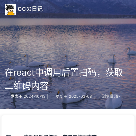
CCの日记
在react中调用后置扫码，获取
二维码内容
发表于
2024-10-13
|
更新于
2025-03-08
|
浏览量:
87