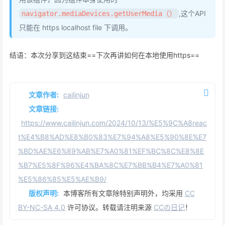
,这个API
navigator.mediaDevices.getUserMedia（）
只能在 https localhost file 下调用。
结语：本次分享到这结束==下次再讲如何在本地使用https==
文章作者:
cailinjun
文章链接:
https://www.cailinjun.com/2024/10/13/%E5%9C%A8reac
t%E4%B8%AD%E8%B0%83%E7%94%A8%E5%90%8E%E7
%BD%AE%E6%89%AB%E7%A0%81%EF%BC%8C%E8%8E
%B7%E5%8F%96%E4%BA%8C%E7%BB%B4%E7%A0%81
%E5%86%85%E5%AE%B9/
版权声明:
本博客所有文章除特别声明外，均采用
CC
BY-NC-SA 4.0
许可协议。转载请注明来源
CCの日记
！