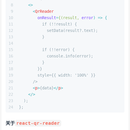
8
<>
9
<
QrReader
10
onResult
=
{(result,
error
) =>
 {
11
          if (!!result) {
12
            setData(result?.text);
13
          }
14
15
          if (!!error) {
16
            console.info(error);
17
          }
18
        }}
19
        style={{ width: '100%' }}
20
      />
21
<
p
>
{data}
</
p
>
22
</>
23
  );
24
};
关于
react-qr-reader