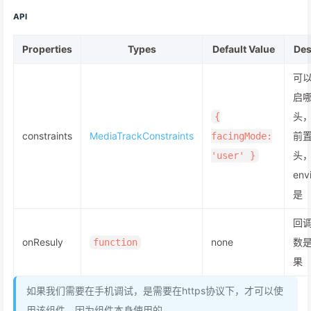
API
Properties
Types
Default Value
Des
可
启
头，
{
constraints
MediaTrackConstraints
前
facingMode:
头
'user' }
env
是
回
onResuly
none
数是
function
果
如果我们需要在手机调试，是需要在https协议下，才可以使
用该组件，因为组件本身使用的