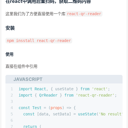
在react中调用后置扫码，获取二维码内容
这里我们为了方便直接使用一个库
react-qr-reader
安装
npm insstall react-qr-reader
使用
直接在组件中引用
JAVASCRIPT
1
import
React
, { useState } 
from
'react'
;
2
import
 { 
QrReader
 } 
from
'react-qr-reader'
;
3
4
const
Test
 = (
props
) => {
5
const
 [data, setData] = 
useState
(
'No result'
)
6
7
return
 (